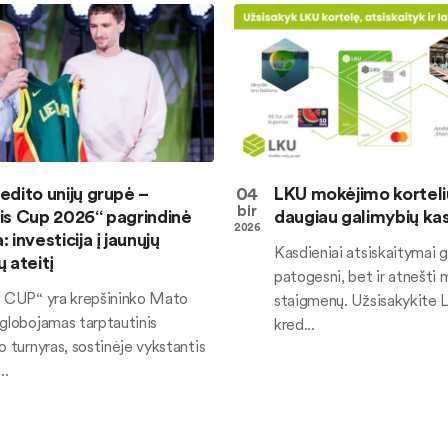
edito unijų grupė –
04
LKU mokėjimo korteli
bir
is Cup 2026“ pagrindinė
daugiau galimybių ka
2026
 investicija į jaunųjų
Kasdieniai atsiskaitymai ga
ų ateitį
patogesni, bet ir atnešti 
s CUP“ yra krepšininko Mato
staigmenų. Užsisakykite 
 globojamas tarptautinis
kred...
o turnyras, sostinėje vykstantis
..