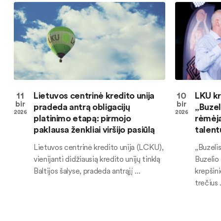
11
Lietuvos centrinė kredito unija
10
LKU kr
bir
bir
pradeda antrą obligacijų
„Buzel
2026
2026
platinimo etapą: pirmojo
rėmėja:
paklausa ženkliai viršijo pasiūlą
talent
Lietuvos centrinė kredito unija (LCKU),
„Buzeli
vienijanti didžiausią kredito unijų tinklą
Buzelio
Baltijos šalyse, pradeda antrąjį ...
krepšini
trečius .