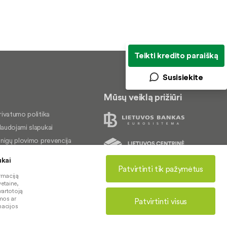
Teikti kredito paraišką
Susisiekite
Mūsų veiklą prižiūri
rivatumo politika
audojami slapukai
inigų plovimo prevencija
kundų nagrinėjimas
ukai
rieinamumo pareiškimas
Patvirtinti tik pažymėtus
© 2026 LKU kredito unijų grupė
rmaciją
etaine,
vartotoją
mos ar
Patvirtinti visus
rmacijos