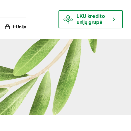
LKU kredito
unijų grupė
i-Unija