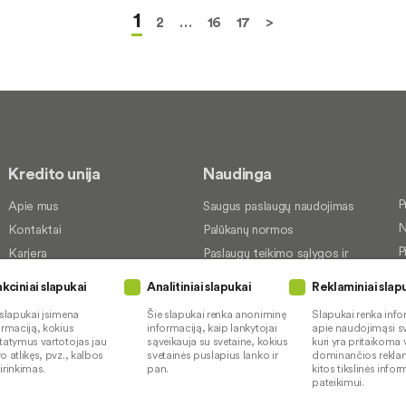
1
2
…
16
17
>
Kredito unija
Naudinga
P
Apie mus
Saugus paslaugų naudojimas
N
Kontaktai
Palūkanų normos
P
Karjera
Paslaugų teikimo sąlygos ir
įkainiai
S
Socialinė atsakomybė
kciniai slapukai
Analitiniai slapukai
Reklaminiai slap
Kredito tarpininkai
P
 slapukai įsimena
Šie slapukai renka anoniminę
Slapukai renka info
Paslaugų sutrikimai
ormaciją, kokius
informaciją, kaip lankytojai
apie naudojimąsi sv
tatymus vartotojas jau
sąveikauja su svetaine, kokius
kuri yra pritaikoma 
Pranešėjų apsauga
o atlikęs, pvz., kalbos
svetainės puslapius lanko ir
dominančios rekla
irinkimas.
pan.
kitos tikslinės info
pateikimui.