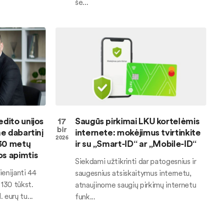
še...
edito unijos
17
Saugūs pirkimai LKU kortelėmis
bir
me dabartinį
internete: mokėjimus tvirtinkite
2026
030 metų
ir su „Smart-ID“ ar „Mobile-ID“
os apimtis
Siekdami užtikrinti dar patogesnius ir
ienijanti 44
saugesnius atsiskaitymus internetu,
 130 tūkst.
atnaujinome saugių pirkimų internetu
. eurų tu...
funk...