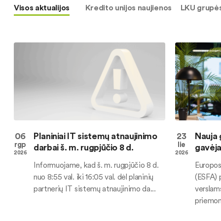
Visos aktualijos
Kredito unijos naujienos
LKU grupės
06
Planiniai IT sistemų atnaujinimo
23
Nauja 
rgp
lie
darbai š. m. rugpjūčio 8 d.
gavėj
2026
2026
Informuojame, kad š. m. rugpjūčio 8 d.
Europos
nuo 8:55 val. iki 16:05 val. dėl planinių
(ESFA) 
partnerių IT sistemų atnaujinimo da...
verslam
priemonę