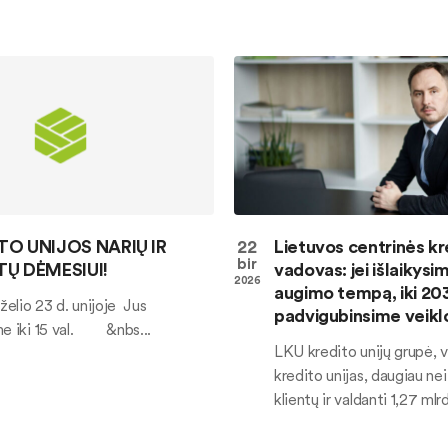
TO UNIJOS NARIŲ IR
22
Lietuvos centrinės kr
bir
TŲ DĖMESIUI!
vadovas: jei išlaikysi
2026
augimo tempą, iki 2
rželio 23 d. unijoje Jus
padvigubinsime veikl
me iki 15 val. &nbs...
LKU kredito unijų grupė, v
kredito unijas, daugiau nei
klientų ir valdanti 1,27 mlrd