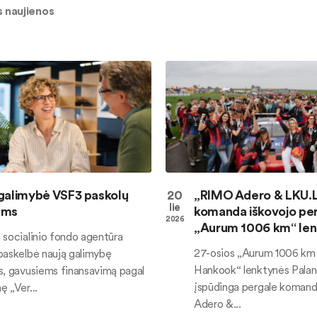
 naujienos
galimybė VSF3 paskolų
20
„RIMO Adero & LKU.
lie
ams
komanda iškovojo pe
2026
„Aurum 1006 km“ le
 socialinio fondo agentūra
27-osios „Aurum 1006 km
paskelbė naują galimybę
Hankook“ lenktynės Palan
s, gavusiems finansavimą pagal
įspūdinga pergale koman
 „Ver...
Adero &...