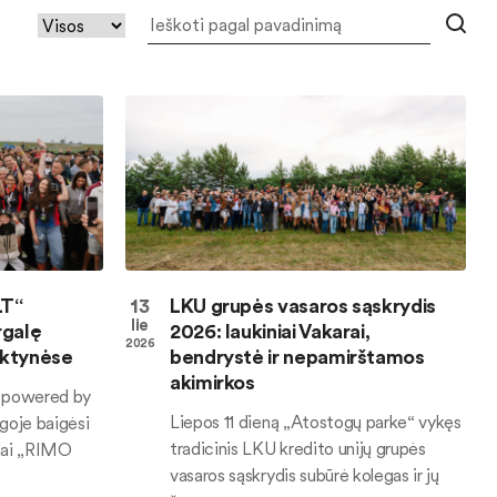
LT“
13
LKU grupės vasaros sąskrydis
lie
rgalę
2026: laukiniai Vakarai,
2026
nktynėse
bendrystė ir nepamirštamos
akimirkos
 powered by
Liepos 11 dieną „Atostogų parke“ vykęs
goje baigėsi
tradicinis LKU kredito unijų grupės
dai „RIMO
vasaros sąskrydis subūrė kolegas ir jų