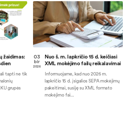
ų žaidimas:
03
Nuo š. m. lapkričio 15 d. keičiasi
bir
sdien
XML mokėjimo failų reikalavimai
2026
li tapti ne tik
Informuojame, kad nuo 2026 m.
malonių
lapkričio 15 d. įsigalios SEPA mokėjimų
LKU grupės
pakeitimai, susiję su XML formato
mokėjimo fai...