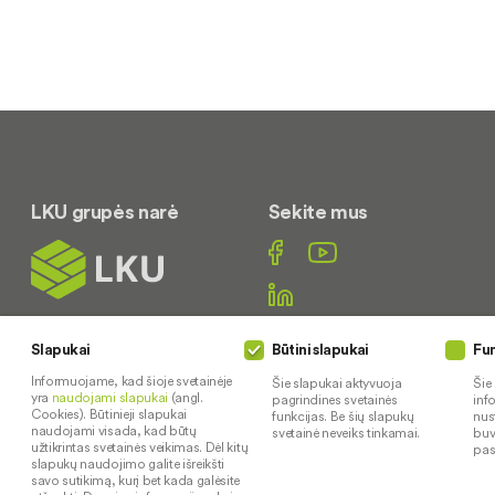
LKU grupės narė
Sekite mus
Slapukai
Būtini slapukai
Fun
Susisiekite
Informuojame, kad šioje svetainėje
Šie slapukai aktyvuoja
Šie
yra
naudojami slapukai
(angl.
(0 45) 502340
pagrindines svetainės
inf
Cookies). Būtinieji slapukai
funkcijas. Be šių slapukų
nus
I-IV 8:00-17:00
naudojami visada, kad būtų
svetainė neveiks tinkamai.
buv
užtikrintas svetainės veikimas. Dėl kitų
pas
V 8:00-16:00
slapukų naudojimo galite išreikšti
savo sutikimą, kurį bet kada galėsite