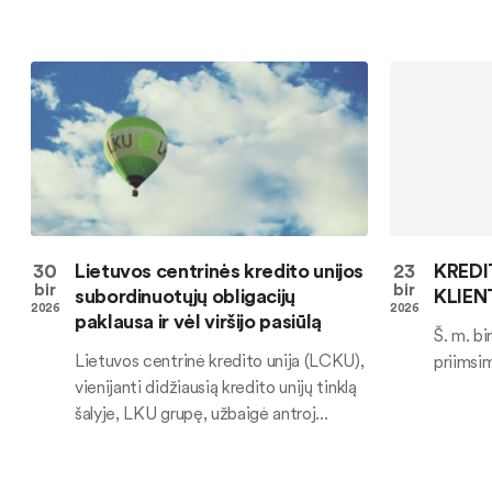
30
Lietuvos centrinės kredito unijos
23
KREDI
bir
bir
subordinuotųjų obligacijų
KLIEN
2026
2026
paklausa ir vėl viršijo pasiūlą
Š. m. bi
Lietuvos centrinė kredito unija (LCKU),
priimsi
vienijanti didžiausią kredito unijų tinklą
šalyje, LKU grupę, užbaigė antroj...