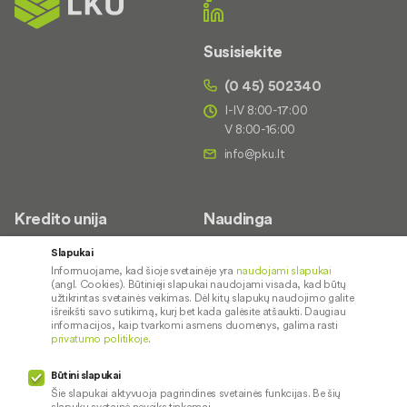
Susisiekite
(0 45) 502340
I-IV 8:00-17:00
V 8:00-16:00
Kredito unija
Naudinga
Apie mus
Saugus paslaugų naudojimas
Slapukai
Informuojame, kad šioje svetainėje yra
naudojami slapukai
Kontaktai
Palūkanų normos
(angl. Cookies). Būtinieji slapukai naudojami visada, kad būtų
Karjera
Paslaugų teikimo sąlygos ir
užtikrintas svetainės veikimas. Dėl kitų slapukų naudojimo galite
išreikšti savo sutikimą, kurį bet kada galėsite atšaukti. Daugiau
įkainiai
Socialinė atsakomybė
informacijos, kaip tvarkomi asmens duomenys, galima rasti
privatumo politikoje
.
Kredito tarpininkai
Paslaugų sutrikimai
Būtini slapukai
Pranešėjų apsauga
Šie slapukai aktyvuoja pagrindines svetainės funkcijas. Be šių
slapukų svetainė neveiks tinkamai.