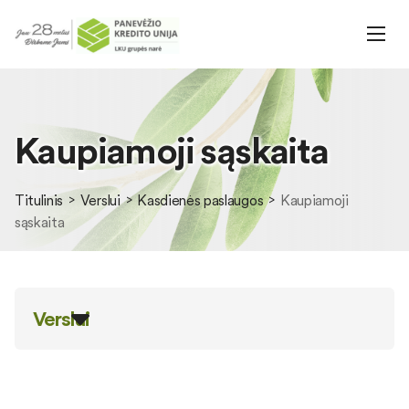
Kaupiamoji sąskaita
Titulinis
Verslui
Kasdienės paslaugos
Kaupiamoji
sąskaita
Verslui