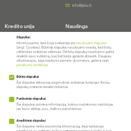
Kredito unija
Naudinga
Apie mus
Saugus paslaugų naudojimas
Slapukai
Informuojame, kad šioje svetainėje yra
naudojami slapukai
Kontaktai
Palūkanų normos
(angl. Cookies). Būtinieji slapukai naudojami visada, kad būtų
Karjera
Paslaugų teikimo sąlygos ir
užtikrintas svetainės veikimas. Dėl kitų slapukų naudojimo galite
išreikšti savo sutikimą, kurį bet kada galėsite atšaukti. Daugiau
įkainiai
Socialinė atsakomybė
informacijos, kaip tvarkomi asmens duomenys, galima rasti
privatumo politikoje
.
Kredito tarpininkai
Paslaugų sutrikimai
Būtini slapukai
Pranešėjų apsauga
Šie slapukai aktyvuoja pagrindines svetainės funkcijas. Be šių
slapukų svetainė neveiks tinkamai.
Funkciniai slapukai
Mūsų veiklą prižiūri
Šie slapukai įsimena informaciją, kokius nustatymus vartotojas
jau buvo atlikęs, pvz., kalbos pasirinkimas.
Privatumo politika
Naudojami slapukai
Analitiniai slapukai
Pinigų plovimo prevencija
Šie slapukai renka anoniminę informaciją, kaip lankytojai
sąveikauja su svetaine, kokius svetainės puslapius lanko ir pan.