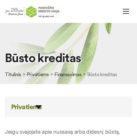
Būsto kreditas
Titulinis
Privatiems
Finansavimas
Būsto kreditas
Privatiems
Jeigu svajojate apie nuosavą arba didesnį būstą,